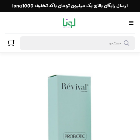
ارسال رایگان بالای یک میلیون تومان با کد تخفیف lona1000