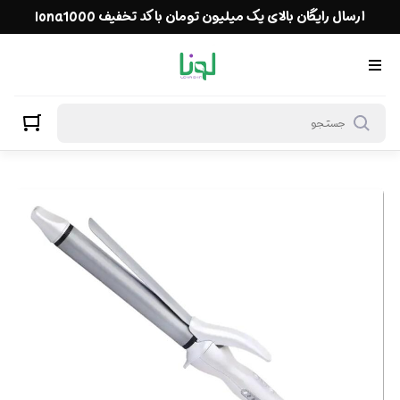
ارسال رایگان بالای یک میلیون تومان با کد تخفیف lona1000