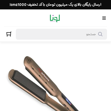
ارسال رایگان بالای یک میلیون تومان با کد تخفیف lona1000