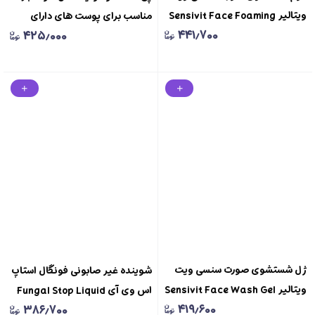
ویتالیر Sensivit Face Foaming
مناسب برای پوست های دارای
۴۴۱٫۷۰۰
۴۲۵٫۰۰۰
Wash Vitalayer
جوش وزن 100 گرمsulfu bar
soap free fulica RX
ژل شستشوی صورت سنسی ویت
شوینده غیر صابونی فونگال استاپ
ویتالیر Sensivit Face Wash Gel
اس وی آی Fungal Stop Liquid
۴۱۹٫۶۰۰
۳۸۶٫۷۰۰
Vitalayer
Syndet SVI