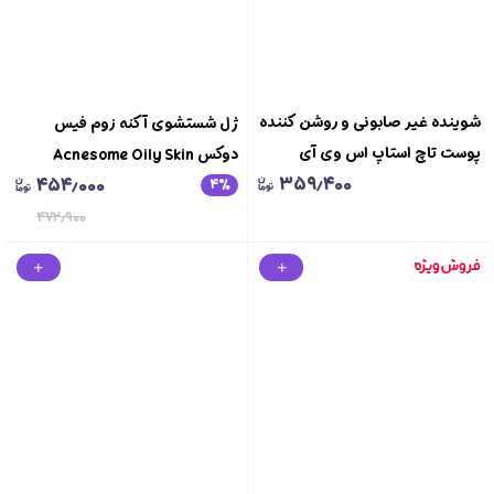
شوینده غیر صابونی و روشن کننده
ژل شستشوی آکنه زوم فیس
پوست تاچ استاپ اس وی آی
دوکس Acnesome Oily Skin
۳۵۹٫۴۰۰
۴۵۴٫۰۰۰
Tache Stop Liquid Syndet SVI
Wash Face Doux
۴
٪
۴۷۲٫۹۰۰