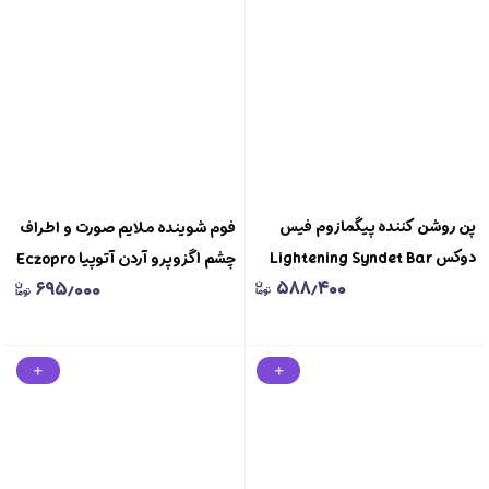
پن روشن کننده پیگمازوم فیس
فوم شوینده ملایم صورت و اطراف
دوکس Lightening Syndet Bar
چشم اگزوپرو آردن آتوپیا Eczopro
۵۸۸٫۴۰۰
۶۹۵٫۰۰۰
Face Doux
2 in 1 Eye And Face Anti
Redness Eczofoam Cleanser
Ardene Atopia