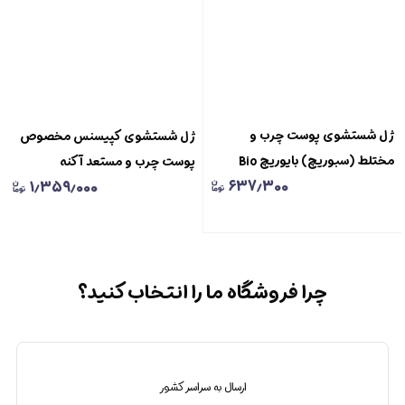
ژل شستشوی پوست چرب و
ژل شستشوی کپیسنس مخصوص
مختلط (سبوریچ) بایوریچ Bio
پوست چرب و مستعد آکنه
۶۳۷٫۳۰۰
۱٫۳۵۹٫۰۰۰
Rich Seborich Purifying
Capisense Oil Control Face
Cleansing Gel
Wash Gel For Oily And Acne
Prone Skin 150ml
چرا فروشگاه ما را انتخاب کنید؟
ارسال به سراسر کشور