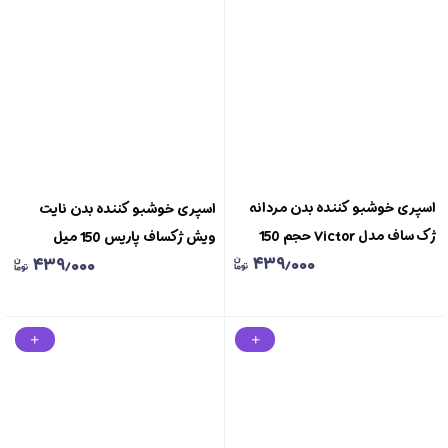
اسپری خوشبو کننده بدن مردانه
اسپری خوشبو کننده بدن نایت
ژک ساف مدل Victor حجم 150
ویش ژکساف پاریس 150 میل
۴۳۹٫۰۰۰
۴۳۹٫۰۰۰
میلی لیتر Jacsaf Victor Body
Spray 150 ml