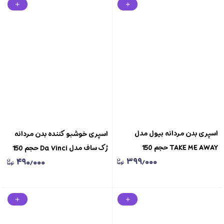
اسپری بدن مردانه بیول مدل
اسپری خوشبو کننده بدن مردانه
TAKE ME AWAY حجم 150
ژک ساف مدل Da Vinci حجم 150
۳۹۹٫۰۰۰
۴۹۰٫۰۰۰
میلی‌لیترBODY SPRAY BIOL FOR
میلی لیتر Jacsaf Da Vinci Body
MEN
Spray For Men 150 ml