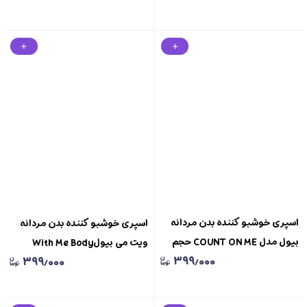
FOR WOMEN
اسپری خوشبو کننده بدن مردانه
اسپری خوشبو کننده بدن مردانه
بیول مدل COUNT ON ME حجم
ویت می بیولWith Me Body
۳۹۹٫۰۰۰
۳۹۹٫۰۰۰
150 میلی لیترBODY SPRAY BIOL
Spray For Men Biol
FOR MEN