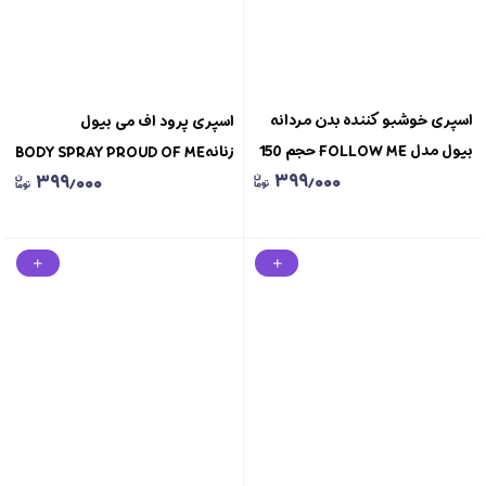
اسپری خوشبو کننده بدن مردانه
اسپری پرود اف می بیول
بیول مدل FOLLOW ME حجم 150
زنانهBODY SPRAY PROUD OF ME
۳۹۹٫۰۰۰
۳۹۹٫۰۰۰
میلی لیترBODY SPRAY BIOL FOR
BIOL FER WOMEN
MEN