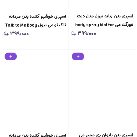
اسپری بدن زنانه بیول مدل دنت
اسپری خوشبو کننده بدن مردانه
فورگت می body spray biof for
تاک تو می بیول Talk to Me Body
۳۹۹٫۰۰۰
۳۹۹٫۰۰۰
women DONT FORGET ME
Spray For Men Biol
اسپری بدن بانوان ری ممبر می
اسپری خوشبو کننده بدن مردانه